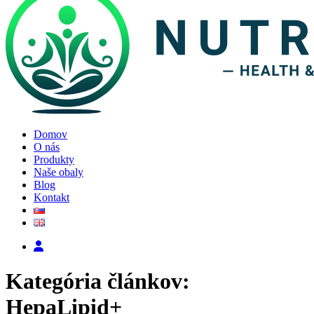
Domov
O nás
Produkty
Naše obaly
Blog
Kontakt
Kategória článkov:
HepaLipid+